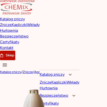
Katalog zniczy
Znicze
Kapliczki
Wkłady
Hurtownia
Bezpieczeństwo
Certyfikaty
Kontakt
Sklep
Katalog zniczy
/
Znicze
/
Agostino
Katalog zniczy
Znicze
Kapliczki
Wkłady
Hurtownia
Bezpieczeństwo
Certyfikaty