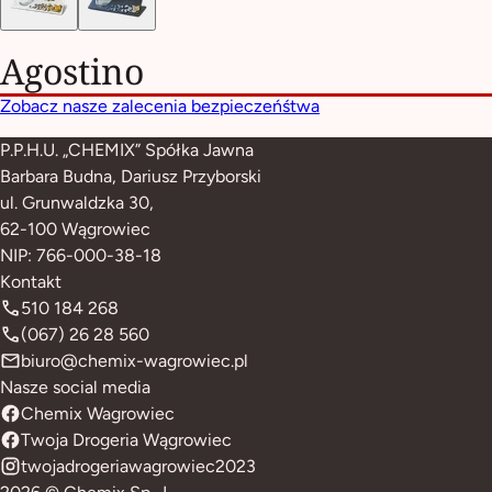
Agostino
Zobacz nasze zalecenia bezpieczeńśtwa
P.P.H.U. „CHEMIX” Spółka Jawna
Barbara Budna, Dariusz Przyborski
ul. Grunwaldzka 30,
62-100 Wągrowiec
NIP: 766-000-38-18
Kontakt
510 184 268
(067) 26 28 560
biuro@chemix-wagrowiec.pl
Nasze social media
Chemix Wagrowiec
Twoja Drogeria Wągrowiec
twojadrogeriawagrowiec2023