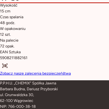
Wysokość
15 cm
Czas spalania
48 godz.
W opakowaniu
12 szt.
Na palecie
72 opak.
EAN Sztuka
5908211882161
Zobacz nasze zalecenia bezpieczeńśtwa
P.P.H.U. „CHEMIX” Spółka Jawna
Barbara Budna, Dariusz Przyborski
ul. Grunwaldzka 30,
62-100 Wągrowiec
NIP: 766-000-38-18