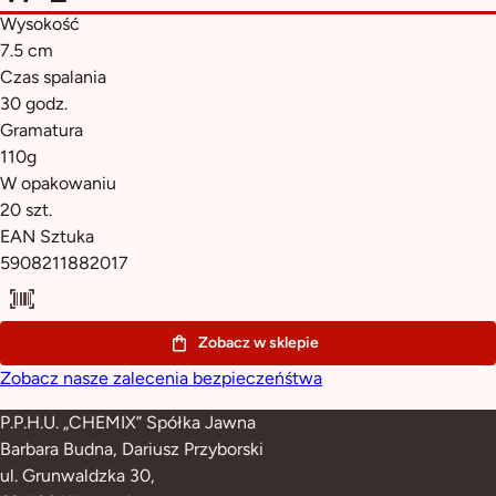
Wysokość
7.5 cm
Czas spalania
30 godz.
Gramatura
110g
W opakowaniu
20 szt.
EAN Sztuka
5908211882017
Zobacz w sklepie
Zobacz nasze zalecenia bezpieczeńśtwa
P.P.H.U. „CHEMIX” Spółka Jawna
Barbara Budna, Dariusz Przyborski
ul. Grunwaldzka 30,