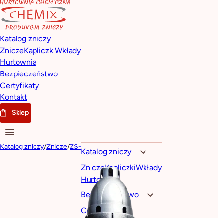
Katalog zniczy
Znicze
Kapliczki
Wkłady
Hurtownia
Bezpieczeństwo
Certyfikaty
Kontakt
Sklep
Katalog zniczy
/
Znicze
/
ZS-464
Katalog zniczy
Znicze
Kapliczki
Wkłady
Hurtownia
Bezpieczeństwo
Certyfikaty