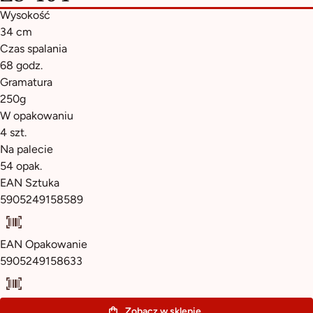
Wysokość
34 cm
Czas spalania
68 godz.
Gramatura
250g
W opakowaniu
4 szt.
Na palecie
54 opak.
EAN Sztuka
5905249158589
EAN Opakowanie
5905249158633
Zobacz w sklepie