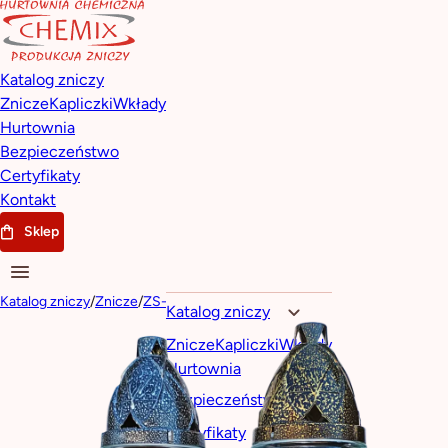
Katalog zniczy
Znicze
Kapliczki
Wkłady
Hurtownia
Bezpieczeństwo
Certyfikaty
Kontakt
Sklep
Katalog zniczy
/
Znicze
/
ZS-548
Katalog zniczy
Znicze
Kapliczki
Wkłady
Hurtownia
Bezpieczeństwo
Certyfikaty