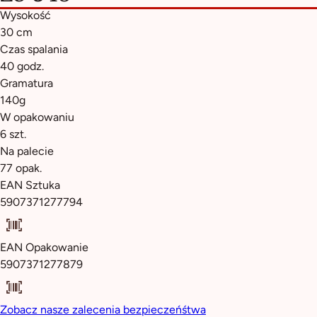
Wysokość
30 cm
Czas spalania
40 godz.
Gramatura
140g
W opakowaniu
6 szt.
Na palecie
77 opak.
EAN Sztuka
5907371277794
EAN Opakowanie
5907371277879
Zobacz nasze zalecenia bezpieczeńśtwa