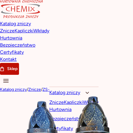
Katalog zniczy
Znicze
Kapliczki
Wkłady
Hurtownia
Bezpieczeństwo
Certyfikaty
Kontakt
Sklep
Katalog zniczy
/
Znicze
/
ZS-587
Katalog zniczy
Znicze
Kapliczki
Wkłady
Hurtownia
Bezpieczeństwo
Certyfikaty