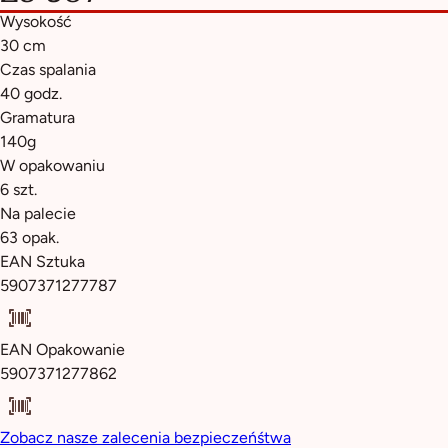
Wysokość
30 cm
Czas spalania
40 godz.
Gramatura
140g
W opakowaniu
6 szt.
Na palecie
63 opak.
EAN Sztuka
5907371277787
EAN Opakowanie
5907371277862
Zobacz nasze zalecenia bezpieczeńśtwa